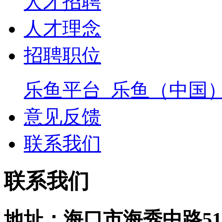
人才招聘
人才理念
招聘职位
乐鱼平台_乐鱼（中国
意见反馈
联系我们
联系我们
地址：海口市海秀中路51