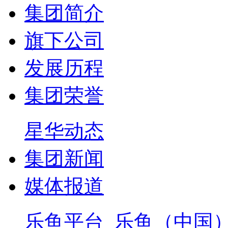
集团简介
旗下公司
发展历程
集团荣誉
星华动态
集团新闻
媒体报道
乐鱼平台_乐鱼（中国