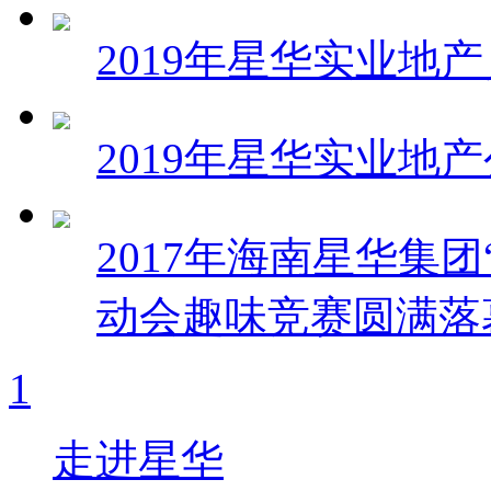
2019年星华实业地
2019年星华实业地
2017年海南星华集
动会趣味竞赛圆满落
1
走进星华