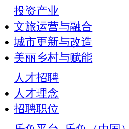
投资产业
文旅运营与融合
城市更新与改造
美丽乡村与赋能
人才招聘
人才理念
招聘职位
乐鱼平台_乐鱼（中国