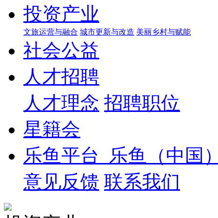
投资产业
文旅运营与融合
城市更新与改造
美丽乡村与赋能
社会公益
人才招聘
人才理念
招聘职位
星籍会
乐鱼平台_乐鱼（中国
意见反馈
联系我们