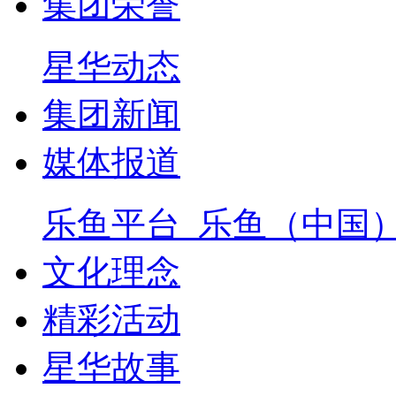
集团荣誉
星华动态
集团新闻
媒体报道
乐鱼平台_乐鱼（中国
文化理念
精彩活动
星华故事