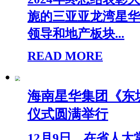
旎的三亚亚龙湾星华
领导和地产板块...
READ MORE
海南星华集团《东
仪式圆满举行
12月9日，在省人