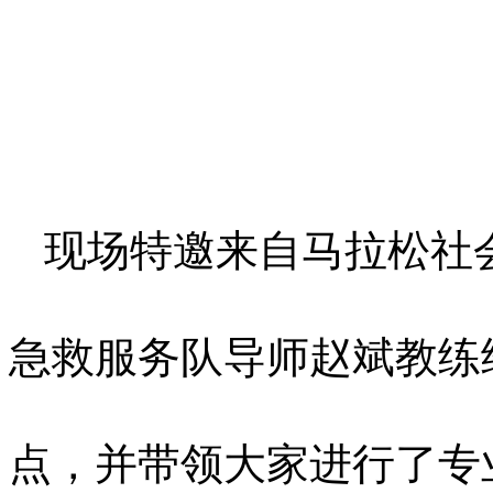
现场特邀来自马拉松社会
急救服务队导师赵斌教练
点，并带领大家进行了专