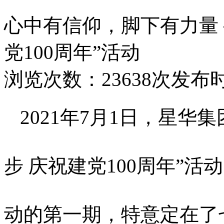
心中有信仰，脚下有力量 
党100周年”活动
浏览次数：23638次
发布时间
2021年7月1日，星华
步 庆祝建党100周年”活
动的第一期，特意定在了