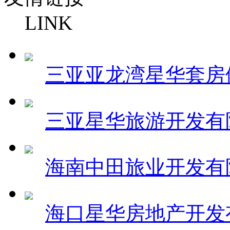
LINK
三亚亚龙湾星华套房
三亚星华旅游开发有
海南中田旅业开发有
海口星华房地产开发