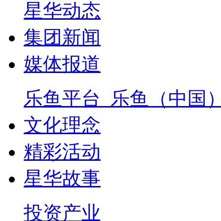
星华动态
集团新闻
媒体报道
乐鱼平台_乐鱼（中国
文化理念
精彩活动
星华故事
投资产业