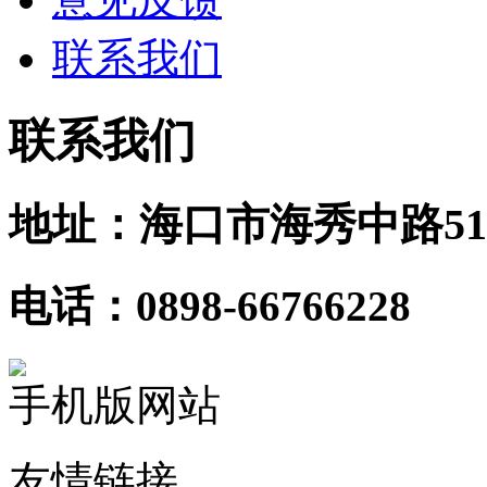
联系我们
联系我们
地址：海口市海秀中路51
电话：0898-66766228
手机版网站
友情链接