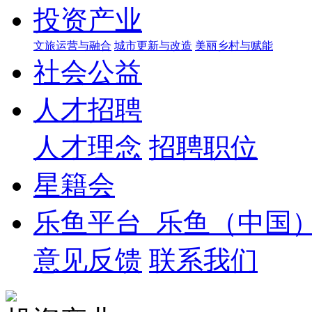
投资产业
文旅运营与融合
城市更新与改造
美丽乡村与赋能
社会公益
人才招聘
人才理念
招聘职位
星籍会
乐鱼平台_乐鱼（中国
意见反馈
联系我们