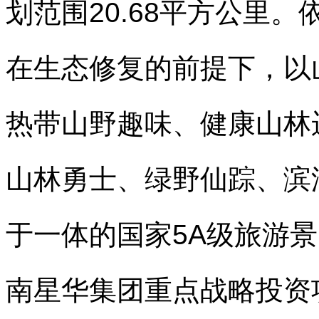
划范围
20.68
平方公里。
在生态修复的前提下，以
热带山野趣味、健康山林
山林勇士、绿野仙踪、滨
于一体的国家
5A
级旅游景
南星华集团重点战略投资