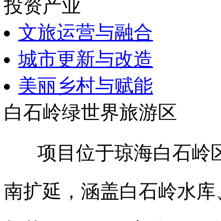
投资产业
文旅运营与融合
城市更新与改造
美丽乡村与赋能
白石岭绿世界旅游区
项目位于琼海白石岭区
南扩延，涵盖白石岭水库