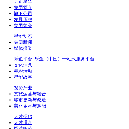
走进星华
集团简介
旗下公司
发展历程
集团荣誉
星华动态
集团新闻
媒体报道
乐鱼平台_乐鱼（中国）一站式服务平台
文化理念
精彩活动
星华故事
投资产业
文旅运营与融合
城市更新与改造
美丽乡村与赋能
人才招聘
人才理念
招聘职位